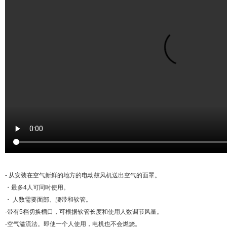
- 从安装在空气新鲜的地方的电动鼓风机送出空气的面罩。
・最多4人可同时使用。
・ 人数需要面部、腰带和软管。
-带有5档切换槽口，可根据软管长度和使用人数调节风量。
-空气溢流法。
即使一个人使用，电机也不会燃烧。